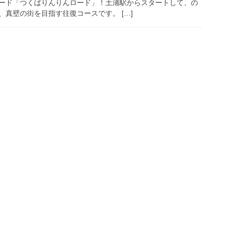
ード「つくばりんりんロード」！土浦駅からスタートして、の
真壁の街を目指す往復コースです。 […]