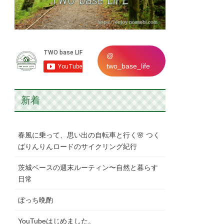
@
two_base_life
新着
春風に乗って、思い出の自転車と行く🌸 つく
ばりんりんロードのサイクリング紀行
茨城ベースの週末ルーティン〜自然と暮らす
日常
ぼっち晩酌
YouTubeはじめました。